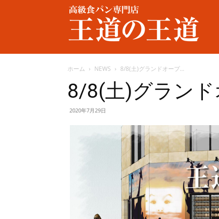
王
道
ホーム
NEWS
8/8(土)グランドオープ...
8/8(土)グラン
の
2020年7月29日
王
道