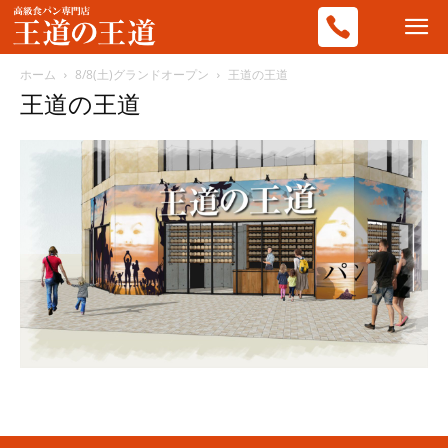
ホーム
8/8(土)グランドオープン
王道の王道
王道の王道
王
道
の
王
道